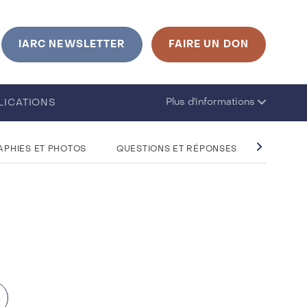
urrent language is French. Click to change language
IARC NEWSLETTER
FAIRE UN DON
Plus d'informations
LICATIONS
APHIES ET PHOTOS
QUESTIONS ET RÉPONSES
EVÉNEM